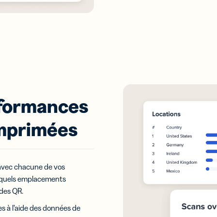
rformances
imprimées
avec chacune de vos
l quels emplacements
odes QR.
s à l’aide des données de