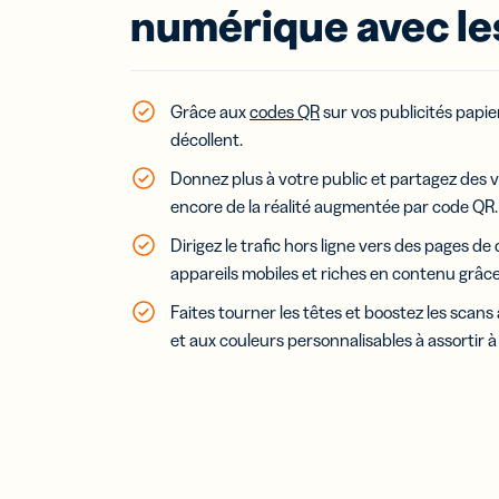
méd
numérique avec le
soci
suiv
per
Grâce aux
codes QR
sur vos publicités papi
Lie
mob
décollent.
Lien
Donnez plus à votre public et partagez des v
par
encore de la réalité augmentée par code QR.
Dirigez le trafic hors ligne vers des pages d
appareils mobiles et riches en contenu grâc
Car
Faites tourner les têtes et boostez les scans
visi
num
et aux couleurs personnalisables à assortir 
Dév
vos 
avec
cart
visit
num