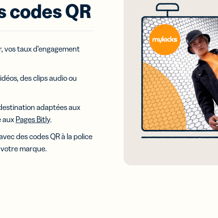
ias
s codes QR
au nom de
aux et
votre marque
ez leurs
formances
er, vos taux d’engagement
ns
Campagnes
iles
UTM
s courts
Suivez vos
idéos, des clips audio ou
 SMS
liens et codes
QR grâce aux
paramètres
e destination adaptées aux
UTM
e aux
Pages Bitly
.
tes de
 avec des codes QR à la police
te
ériques
à votre marque.
eloppez
réseaux
 les
es de
e
ériques