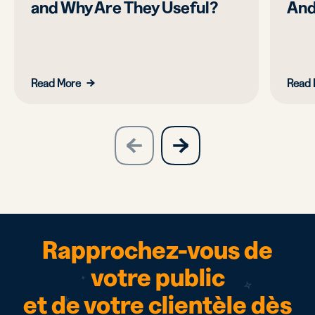
and Why Are They Useful?
And
Read More
Read 
slide
next
previous
slide
Rapprochez-vous de
votre public
et de votre clientèle dès