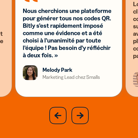
L
Nous cherchions une plateforme
c
pour générer tous nos codes QR.
c
Bitly s’est rapidement imposé
s
comme une évidence et a été
st
a
choisi à l’unanimité par toute
se
pl
l’équipe ! Pas besoin d’y réfléchir
c
à deux fois. »
p
Melody Park
Marketing Lead chez Smalls
slide
next
previous
slide