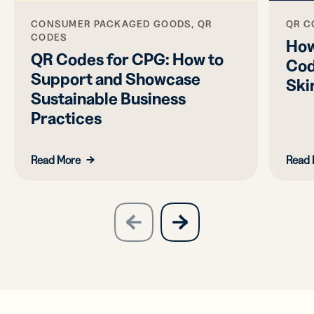
CONSUMER PACKAGED GOODS, QR
QR C
CODES
How
QR Codes for CPG: How to
Cod
Support and Showcase
Ski
Sustainable Business
Practices
Read More
Read 
slide
next
previous
slide