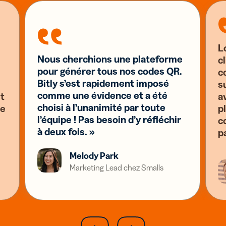
L
Nous cherchions une plateforme
c
pour générer tous nos codes QR.
c
Bitly s’est rapidement imposé
s
comme une évidence et a été
st
a
choisi à l’unanimité par toute
se
pl
l’équipe ! Pas besoin d’y réfléchir
c
à deux fois. »
p
Melody Park
Marketing Lead chez Smalls
slide
next