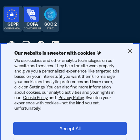
GDPR
CCPA
SOC 2
CONFORME AU
CONFORME AU
TYPE 2
Our website is sweeter with cookies 🍪
© 2025 Bitly | Fait avec soin à New York City, Denver, Berlin, et
We use cookies and other analytic technologies on our
website and services. They help the site work properly
partout dans le monde.
and give you a personalized experience, like targeted ads
based on your interests (if you want them). To manage
your cookie and analytic preferences and learn more,
click on Settings. You can also find more information
about cookies, our analytic activities and your rights in
our
Cookie Policy
and
Privacy Policy
. Sweeten your
experience with cookies - not the kind you eat,
unfortunately!
Accept All