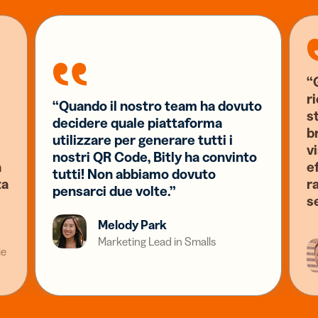
“G
r
“Quando il nostro team ha dovuto
s
decidere quale piattaforma
b
utilizzare per generare tutti i
v
nostri QR Code, Bitly ha convinto
a
e
tutti! Non abbiamo dovuto
za
ra
pensarci due volte.”
s
Melody Park
Marketing Lead in Smalls
ie