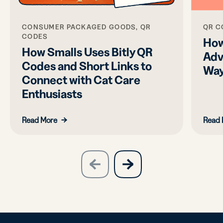
QR C
CONSUMER PACKAGED GOODS, QR
CODES
How
How Smalls Uses Bitly QR
Adv
Codes and Short Links to
Wa
Connect with Cat Care
Enthusiasts
Read More
Read 
slide
next
previous
slide