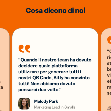
Cosa dicono di noi
“G
r
“Quando il nostro team ha dovuto
s
decidere quale piattaforma
b
utilizzare per generare tutti i
v
nostri QR Code, Bitly ha convinto
a
e
tutti! Non abbiamo dovuto
za
ra
pensarci due volte.”
s
Melody Park
Marketing Lead in Smalls
ie