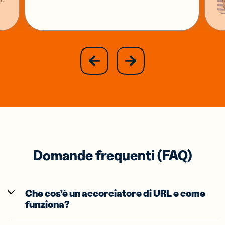
slide
next
previous
slide
Domande frequenti (FAQ)
Che cos’è un accorciatore di URL e come
funziona?