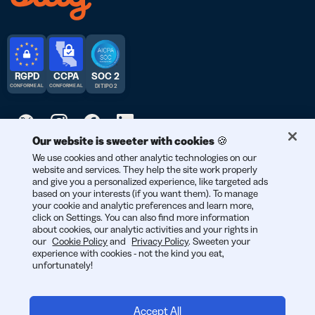
RGPD
CCPA
SOC 2
CONFORME AL
CONFORME AL
DI TIPO 2
Our website is sweeter with cookies 🍪
We use cookies and other analytic technologies on our
© 2025 Bitly | Realizzato con amore a New York City, Denver,
website and services. They help the site work properly
Berlino e in tutto il mondo.
and give you a personalized experience, like targeted ads
based on your interests (if you want them). To manage
your cookie and analytic preferences and learn more,
click on Settings. You can also find more information
about cookies, our analytic activities and your rights in
our
Cookie Policy
and
Privacy Policy
. Sweeten your
experience with cookies - not the kind you eat,
unfortunately!
Accept All