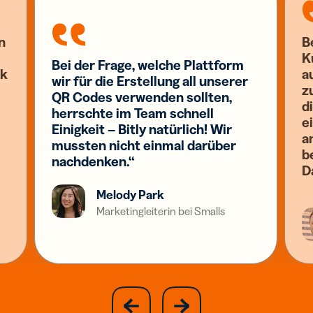
n
B
K
Bei der Frage, welche Plattform
nk
a
wir für die Erstellung all unserer
z
QR Codes verwenden sollten,
d
herrschte im Team schnell
e
Einigkeit – Bitly natürlich! Wir
a
mussten nicht einmal darüber
b
nachdenken.“
D
Melody Park
Marketingleiterin bei Smalls
slide
next