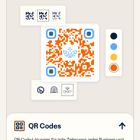
QR Codes
QR-Code-Lösungen für jede Zielgruppe, jedes Business und