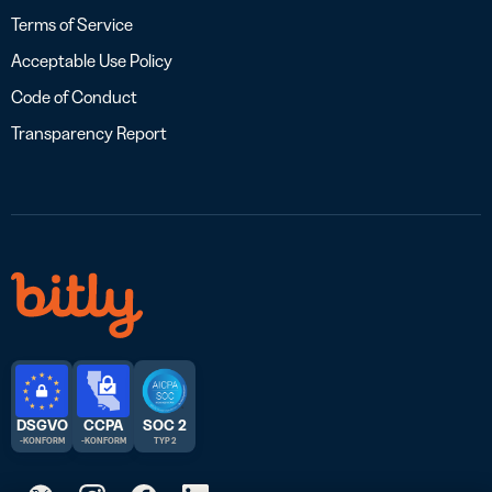
Terms of Service
Acceptable Use Policy
Code of Conduct
Transparency Report
DSGVO
CCPA
SOC 2
-KONFORM
-KONFORM
TYP 2