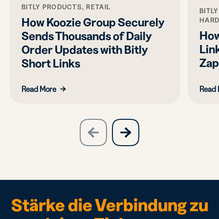
BITLY PRODUCTS, RETAIL
BITL
How Koozie Group Securely
HAR
How
Sends Thousands of Daily
Link
Order Updates with Bitly
Zap
Short Links
Read More
Read 
slide
next
previous
slide
Stärke die Verbindung zu