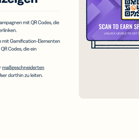
Kampagnen
links für
Links und QR
-
Codes
hrichten
tracken mit
kampagnen mit QR Codes, die
UTM-
rlinken.
Parametern
e mit Gamification-Elementen
tale
 QR Codes, die ein
tenkarten
itere dein
werk mit
r
maßgeschneiderten
uellen
r dorthin zu leiten.
tenkarten