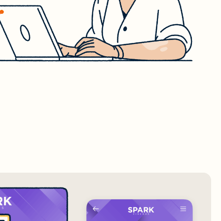
 in
onen
nutzen
tent
ring
esen
KEN
ation
ter