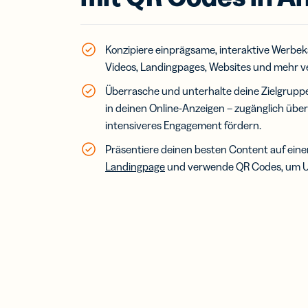
Kurz
SMS
Nac
Konzipiere einprägsame, interaktive Werbe
Videos, Landingpages, Websites und mehr ve
Überrasche und unterhalte deine Zielgrupp
Digi
in deinen Online-Anzeigen – zugänglich über
Visi
intensiveres Engagement fördern.
Erwe
Netz
Präsentiere deinen besten Content auf eine
virt
Landingpage
und verwende QR Codes, um Use
Visi