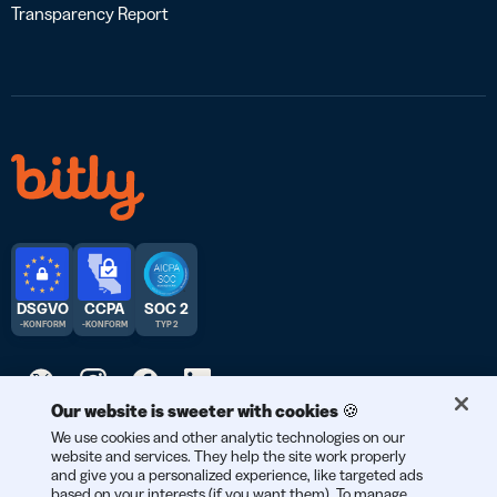
Transparency Report
DSGVO
CCPA
SOC 2
-KONFORM
-KONFORM
TYP 2
Our website is sweeter with cookies 🍪
We use cookies and other analytic technologies on our
© 2025 Bitly | Entwickelt mit Liebe in New York City, Denver,
website and services. They help the site work properly
Berlin und der ganzen Welt.
and give you a personalized experience, like targeted ads
based on your interests (if you want them). To manage