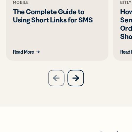
MOBILE
BITL
The Complete Guide to
How
Using Short Links for SMS
Sen
Ord
Sho
Read More
Read 
slide
next
previous
slide