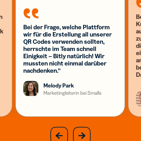
n
B
K
Bei der Frage, welche Plattform
nk
a
wir für die Erstellung all unserer
z
QR Codes verwenden sollten,
d
herrschte im Team schnell
e
Einigkeit – Bitly natürlich! Wir
a
mussten nicht einmal darüber
b
nachdenken.“
D
Melody Park
Marketingleiterin bei Smalls
slide
next
previous
slide