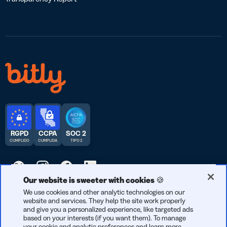
RGPD
CCPA
SOC 2
CUMPLIDO
CUMPLIDA
TIPO 2
Our website is sweeter with cookies 🍪
© 2025 Bitly | Hecho con cariño en Nueva York City, Denver,
We use cookies and other analytic technologies on our
website and services. They help the site work properly
Berlín y en todo el mundo.
and give you a personalized experience, like targeted ads
based on your interests (if you want them). To manage
your cookie and analytic preferences and learn more,