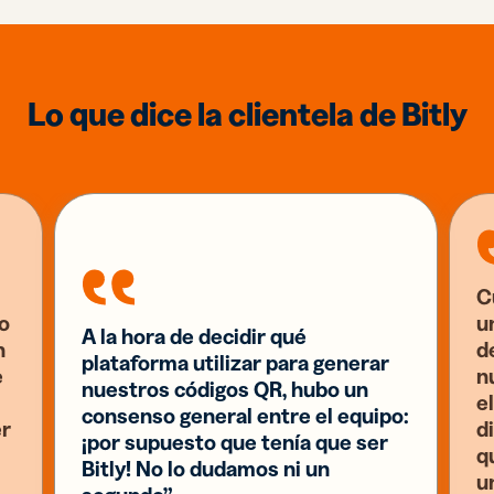
Lo que dice la clientela de Bitly
C
o
u
A la hora de decidir qué
n
d
plataforma utilizar para generar
e
n
nuestros códigos QR, hubo un
el
consenso general entre el equipo:
er
d
¡por supuesto que tenía que ser
q
Bitly! No lo dudamos ni un
u